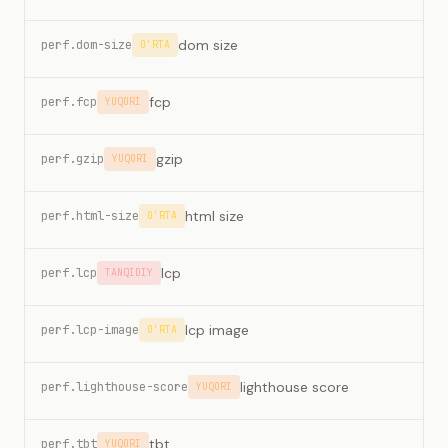
dom size
perf.dom-size
O'RTA
fcp
perf.fcp
YUQORI
gzip
perf.gzip
YUQORI
html size
perf.html-size
O'RTA
lcp
perf.lcp
TANQIDIY
lcp image
perf.lcp-image
O'RTA
lighthouse score
perf.lighthouse-score
YUQORI
tbt
perf.tbt
YUQORI