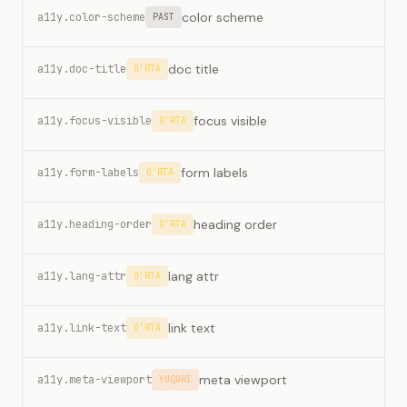
color scheme
a11y.color-scheme
PAST
doc title
a11y.doc-title
O'RTA
focus visible
a11y.focus-visible
O'RTA
form labels
a11y.form-labels
O'RTA
heading order
a11y.heading-order
O'RTA
lang attr
a11y.lang-attr
O'RTA
link text
a11y.link-text
O'RTA
meta viewport
a11y.meta-viewport
YUQORI