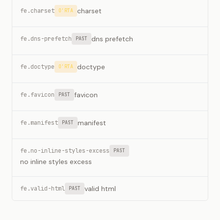
charset
fe.charset
O'RTA
dns prefetch
fe.dns-prefetch
PAST
doctype
fe.doctype
O'RTA
favicon
fe.favicon
PAST
manifest
fe.manifest
PAST
fe.no-inline-styles-excess
PAST
no inline styles excess
valid html
fe.valid-html
PAST