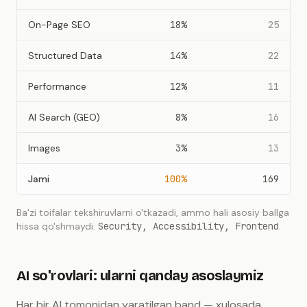
On-Page SEO
18%
25
Structured Data
14%
22
Performance
12%
11
AI Search (GEO)
8%
16
Images
3%
13
Jami
100%
169
Ba'zi toifalar tekshiruvlarni o'tkazadi, ammo hali asosiy ballga
hissa qo'shmaydi:
Security, Accessibility, Frontend
.
AI so'rovlari: ularni qanday asoslaymiz
Har bir AI tomonidan yaratilgan band — xulosada,