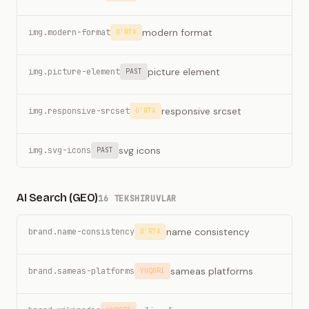
modern format
img.modern-format
O'RTA
picture element
img.picture-element
PAST
responsive srcset
img.responsive-srcset
O'RTA
svg icons
img.svg-icons
PAST
AI Search (GEO)
16 TEKSHIRUVLAR
name consistency
brand.name-consistency
O'RTA
sameas platforms
brand.sameas-platforms
YUQORI