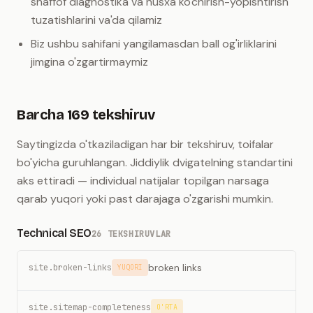
shaffof diagnostika va nusxa ko'chirish-yopishtirish
tuzatishlarini va'da qilamiz
Biz ushbu sahifani yangilamasdan ball og'irliklarini
jimgina o'zgartirmaymiz
Barcha 169 tekshiruv
Saytingizda o'tkaziladigan har bir tekshiruv, toifalar
bo'yicha guruhlangan. Jiddiylik dvigatelning standartini
aks ettiradi — individual natijalar topilgan narsaga
qarab yuqori yoki past darajaga o'zgarishi mumkin.
Technical SEO
26 TEKSHIRUVLAR
broken links
site.broken-links
YUQORI
site.sitemap-completeness
O'RTA