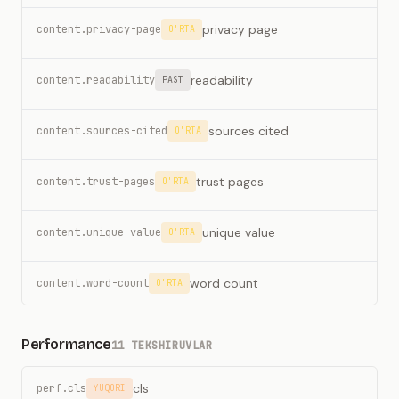
privacy page
content.privacy-page
O'RTA
readability
content.readability
PAST
sources cited
content.sources-cited
O'RTA
trust pages
content.trust-pages
O'RTA
unique value
content.unique-value
O'RTA
word count
content.word-count
O'RTA
Performance
11 TEKSHIRUVLAR
cls
perf.cls
YUQORI