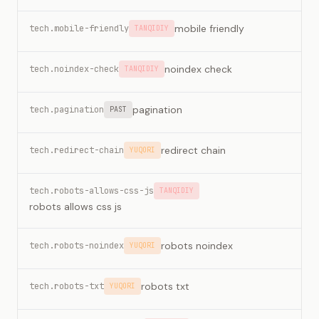
mobile friendly
tech.mobile-friendly
TANQIDIY
noindex check
tech.noindex-check
TANQIDIY
pagination
tech.pagination
PAST
redirect chain
tech.redirect-chain
YUQORI
tech.robots-allows-css-js
TANQIDIY
robots allows css js
robots noindex
tech.robots-noindex
YUQORI
robots txt
tech.robots-txt
YUQORI