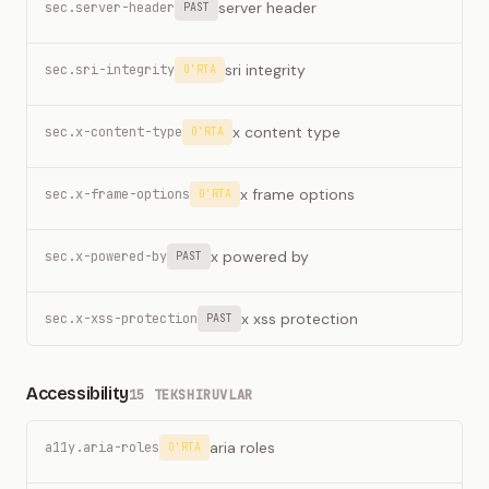
server header
sec.server-header
PAST
sri integrity
sec.sri-integrity
O'RTA
x content type
sec.x-content-type
O'RTA
x frame options
sec.x-frame-options
O'RTA
x powered by
sec.x-powered-by
PAST
x xss protection
sec.x-xss-protection
PAST
Accessibility
15 TEKSHIRUVLAR
aria roles
a11y.aria-roles
O'RTA