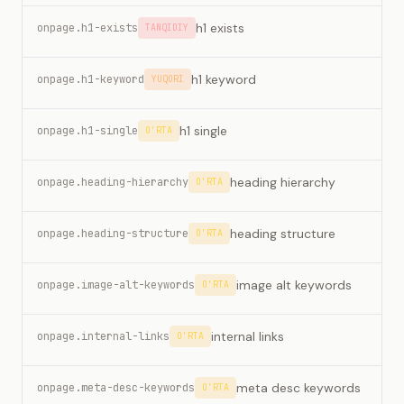
h1 exists
onpage.h1-exists
TANQIDIY
h1 keyword
onpage.h1-keyword
YUQORI
h1 single
onpage.h1-single
O'RTA
heading hierarchy
onpage.heading-hierarchy
O'RTA
heading structure
onpage.heading-structure
O'RTA
image alt keywords
onpage.image-alt-keywords
O'RTA
internal links
onpage.internal-links
O'RTA
meta desc keywords
onpage.meta-desc-keywords
O'RTA