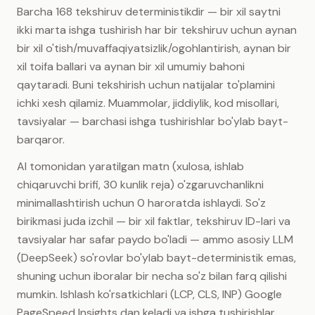
Barcha 168 tekshiruv deterministikdir — bir xil saytni
ikki marta ishga tushirish har bir tekshiruv uchun aynan
bir xil o'tish/muvaffaqiyatsizlik/ogohlantirish, aynan bir
xil toifa ballari va aynan bir xil umumiy bahoni
qaytaradi. Buni tekshirish uchun natijalar to'plamini
ichki xesh qilamiz. Muammolar, jiddiylik, kod misollari,
tavsiyalar — barchasi ishga tushirishlar bo'ylab bayt-
barqaror.
AI tomonidan yaratilgan matn (xulosa, ishlab
chiqaruvchi brifi, 30 kunlik reja) o'zgaruvchanlikni
minimallashtirish uchun 0 haroratda ishlaydi. So'z
birikmasi juda izchil — bir xil faktlar, tekshiruv ID-lari va
tavsiyalar har safar paydo bo'ladi — ammo asosiy LLM
(DeepSeek) so'rovlar bo'ylab bayt-deterministik emas,
shuning uchun iboralar bir necha so'z bilan farq qilishi
mumkin. Ishlash ko'rsatkichlari (LCP, CLS, INP) Google
PageSpeed Insights dan keladi va ishga tushirishlar