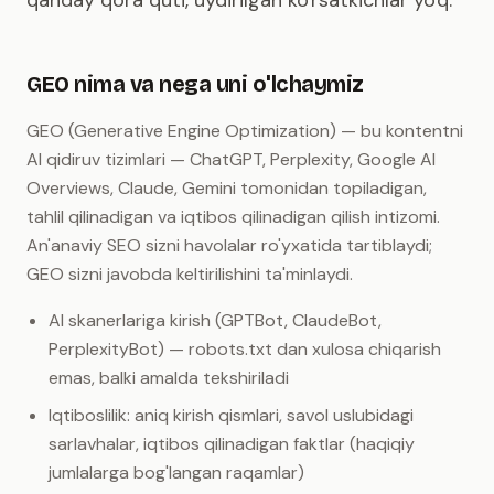
qanday qora quti, uydirilgan ko'rsatkichlar yo'q.
GEO nima va nega uni o'lchaymiz
GEO (Generative Engine Optimization) — bu kontentni
AI qidiruv tizimlari — ChatGPT, Perplexity, Google AI
Overviews, Claude, Gemini tomonidan topiladigan,
tahlil qilinadigan va iqtibos qilinadigan qilish intizomi.
An'anaviy SEO sizni havolalar ro'yxatida tartiblaydi;
GEO sizni javobda keltirilishini ta'minlaydi.
AI skanerlariga kirish (GPTBot, ClaudeBot,
PerplexityBot) — robots.txt dan xulosa chiqarish
emas, balki amalda tekshiriladi
Iqtiboslilik: aniq kirish qismlari, savol uslubidagi
sarlavhalar, iqtibos qilinadigan faktlar (haqiqiy
jumlalarga bog'langan raqamlar)