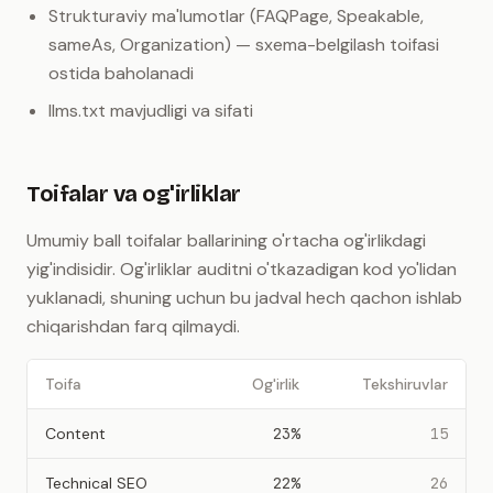
Strukturaviy ma'lumotlar (FAQPage, Speakable,
sameAs, Organization) — sxema-belgilash toifasi
ostida baholanadi
llms.txt mavjudligi va sifati
Toifalar va og'irliklar
Umumiy ball toifalar ballarining o'rtacha og'irlikdagi
yig'indisidir. Og'irliklar auditni o'tkazadigan kod yo'lidan
yuklanadi, shuning uchun bu jadval hech qachon ishlab
chiqarishdan farq qilmaydi.
Toifa
Og'irlik
Tekshiruvlar
Content
23%
15
Technical SEO
22%
26