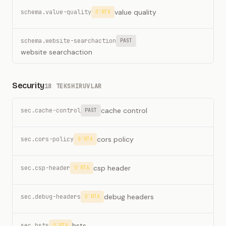
value quality
schema.value-quality
O'RTA
schema.website-searchaction
PAST
website searchaction
Security
18 TEKSHIRUVLAR
cache control
sec.cache-control
PAST
cors policy
sec.cors-policy
O'RTA
csp header
sec.csp-header
O'RTA
debug headers
sec.debug-headers
O'RTA
hsts
sec.hsts
O'RTA