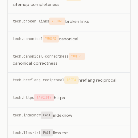
sitemap completeness
broken links
tech.broken-links
YUQORI
canonical
tech.canonical
YUQORI
tech.canonical-correctness
YUQORI
canonical correctness
hreflang reciprocal
tech.hreflang-reciprocal
O'RTA
https
tech.https
TANQIDIY
indexnow
tech.indexnow
PAST
llms txt
tech.llms-txt
PAST