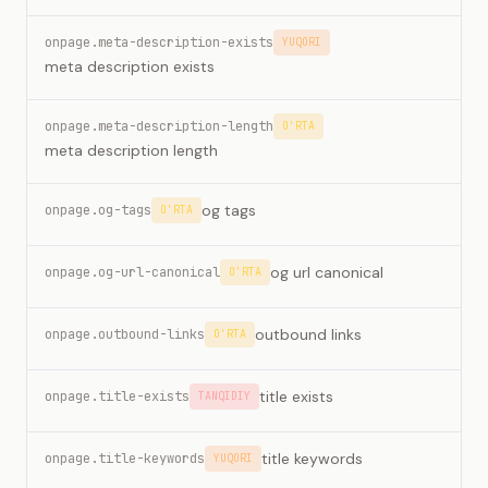
onpage.meta-description-exists
YUQORI
meta description exists
onpage.meta-description-length
O'RTA
meta description length
og tags
onpage.og-tags
O'RTA
og url canonical
onpage.og-url-canonical
O'RTA
outbound links
onpage.outbound-links
O'RTA
title exists
onpage.title-exists
TANQIDIY
title keywords
onpage.title-keywords
YUQORI