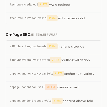
www redirect
tech.www-redirect
O'RTA
xml sitemap valid
tech.xml-sitemap-valid
O'RTA
On-Page SEO
25 TEKSHIRUVLAR
hreflang sitewide
i18n.hreflang-sitewide
O'RTA
hreflang validation
i18n.hreflang-validation
O'RTA
anchor text variety
onpage.anchor-text-variety
O'RTA
canonical self
onpage.canonical-self
YUQORI
content above fold
onpage.content-above-fold
O'RTA