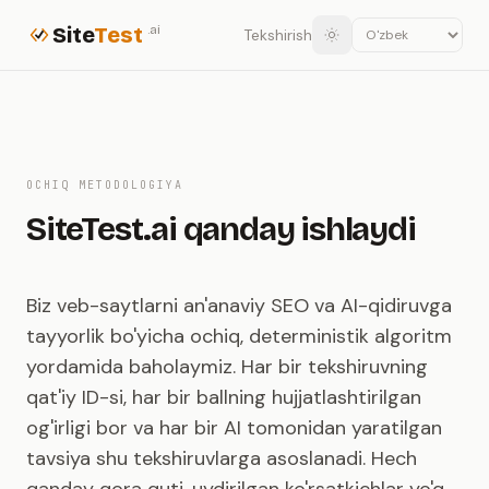
Site
Test
.ai
Tekshirish
OCHIQ METODOLOGIYA
SiteTest.ai qanday ishlaydi
Biz veb-saytlarni an'anaviy SEO va AI-qidiruvga
tayyorlik bo'yicha ochiq, deterministik algoritm
yordamida baholaymiz. Har bir tekshiruvning
qat'iy ID-si, har bir ballning hujjatlashtirilgan
og'irligi bor va har bir AI tomonidan yaratilgan
tavsiya shu tekshiruvlarga asoslanadi. Hech