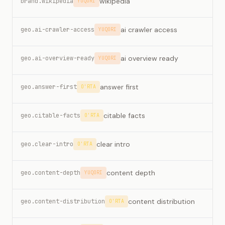
wikipedia
brand.wikipedia
YUQORI
ai crawler access
geo.ai-crawler-access
YUQORI
ai overview ready
geo.ai-overview-ready
YUQORI
answer first
geo.answer-first
O'RTA
citable facts
geo.citable-facts
O'RTA
clear intro
geo.clear-intro
O'RTA
content depth
geo.content-depth
YUQORI
content distribution
geo.content-distribution
O'RTA