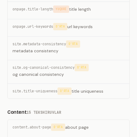
title length
onpage.title-length
YUQORI
url keywords
onpage.url-keywords
O'RTA
site.metadata-consistency
O'RTA
metadata consistency
site.og-canonical-consistency
O'RTA
og canonical consistency
title uniqueness
site.title-uniqueness
O'RTA
Content
15 TEKSHIRUVLAR
about page
content.about-page
O'RTA