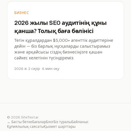
БИЗНЕС
2026 жылы SEO аудитінің құны
қанша? Толық баға бөлінісі
Тегін құралдардан $5,000+ агенттік аудиттеріне
дейін — біз барлық нұсқаларды салыстырамыз
және әрқайсысы сіздің бизнесіңізге қашан
сәйкес келетінін түсіндіреміз.
2026 ж. 2 сәуір · 6 мин оқу
© 2026 SiteTest.ai
← Басты бетке
Бағалар
Блог
Біз туралы
Байланыс
Құпиялылық саясаты
Қызмет шарттары