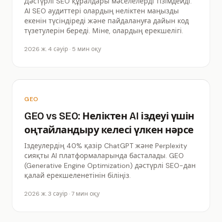
Дәстүрлі SEO құралдары мәселелерді тізімдейді.
AI SEO аудиттері олардың неліктен маңызды
екенін түсіндіреді және пайдалануға дайын код
түзетулерін береді. Міне, олардың ерекшелігі.
2026 ж. 4 сәуір · 5 мин оқу
GEO
GEO vs SEO: Неліктен AI іздеуі үшін
оңтайландыру келесі үлкен нәрсе
Іздеулердің 40% қазір ChatGPT және Perplexity
сияқты AI платформаларында басталады. GEO
(Generative Engine Optimization) дәстүрлі SEO-дан
қалай ерекшеленетінін біліңіз.
2026 ж. 3 сәуір · 7 мин оқу