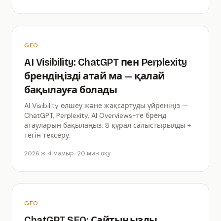
GEO
AI Visibility: ChatGPT пен Perplexity
брендіңізді атай ма — қалай
бақылауға болады
AI Visibility өлшеу және жақсартуды үйреніңіз —
ChatGPT, Perplexity, AI Overviews-те бренд
атауларын бақылаңыз. 8 құрал салыстырылды +
тегін тексеру.
2026 ж. 4 мамыр · 20 мин оқу
GEO
ChatGPT SEO: Сайтыңызды