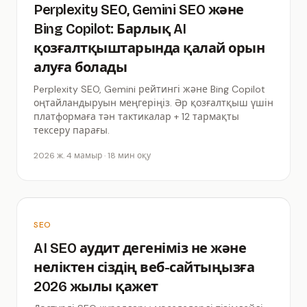
Perplexity SEO, Gemini SEO және
Bing Copilot: Барлық AI
қозғалтқыштарында қалай орын
алуға болады
Perplexity SEO, Gemini рейтингі және Bing Copilot
оңтайландыруын меңгеріңіз. Әр қозғалтқыш үшін
платформаға тән тактикалар + 12 тармақты
тексеру парағы.
2026 ж. 4 мамыр · 18 мин оқу
SEO
AI SEO аудит дегеніміз не және
неліктен сіздің веб-сайтыңызға
2026 жылы қажет