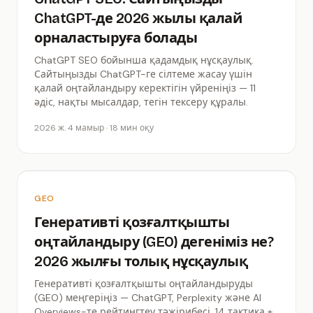
ChatGPT-де 2026 жылы қалай
орналастыруға болады
ChatGPT SEO бойынша қадамдық нұсқаулық.
Сайтыңызды ChatGPT-ге сілтеме жасау үшін
қалай оңтайландыру керектігін үйреніңіз — 11
әдіс, нақты мысалдар, тегін тексеру құралы.
2026 ж. 4 мамыр · 18 мин оқу
GEO
Генеративті қозғалтқышты
оңтайландыру (GEO) дегеніміз не?
2026 жылғы толық нұсқаулық
Генеративті қозғалтқышты оңтайландыруды
(GEO) меңгеріңіз — ChatGPT, Perplexity және AI
Overviews-те рейтингтеу тәжірибесі. 14 тактика +