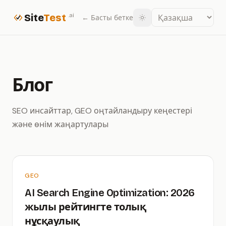
Site
Test
.ai
← Басты бетке
Блог
SEO инсайттар, GEO оңтайландыру кеңестері
және өнім жаңартулары
GEO
AI Search Engine Optimization: 2026
жылы рейтингте толық
нұсқаулық