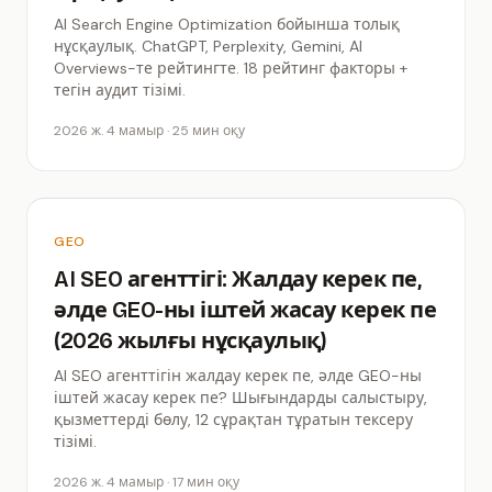
AI Search Engine Optimization бойынша толық
нұсқаулық. ChatGPT, Perplexity, Gemini, AI
Overviews-те рейтингте. 18 рейтинг факторы +
тегін аудит тізімі.
2026 ж. 4 мамыр · 25 мин оқу
GEO
AI SEO агенттігі: Жалдау керек пе,
әлде GEO-ны іштей жасау керек пе
(2026 жылғы нұсқаулық)
AI SEO агенттігін жалдау керек пе, әлде GEO-ны
іштей жасау керек пе? Шығындарды салыстыру,
қызметтерді бөлу, 12 сұрақтан тұратын тексеру
тізімі.
2026 ж. 4 мамыр · 17 мин оқу