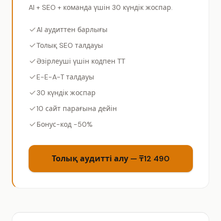
AI + SEO + команда үшін 30 күндік жоспар.
AI аудиттен барлығы
Толық SEO талдауы
Әзірлеуші үшін кодпен ТТ
E-E-A-T талдауы
30 күндік жоспар
10 сайт парағына дейін
Бонус-код −50%
Толық аудитті алу — ₸12 490