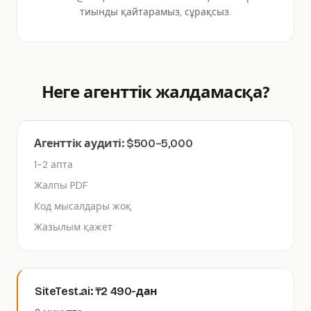
тиынды қайтарамыз, сұрақсыз.
Неге агенттік жалдамасқа?
Агенттік аудиті: $500–5,000
1-2 апта
Жалпы PDF
Код мысалдары жоқ
Жазылым қажет
SiteTest.ai: ₸2 490-дан