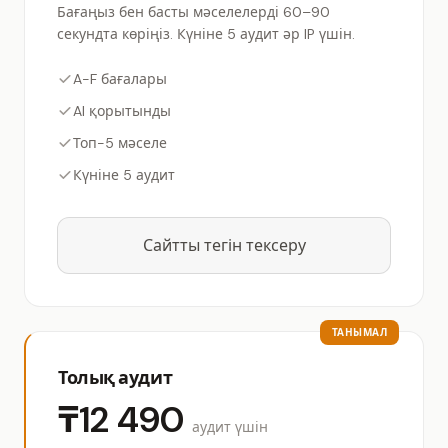
Бағаңыз бен басты мәселелерді 60–90
секундта көріңіз. Күніне 5 аудит әр IP үшін.
A-F бағалары
AI қорытынды
Топ-5 мәселе
Күніне 5 аудит
Сайтты тегін тексеру
ТАНЫМАЛ
Толық аудит
₸12 490
аудит үшін