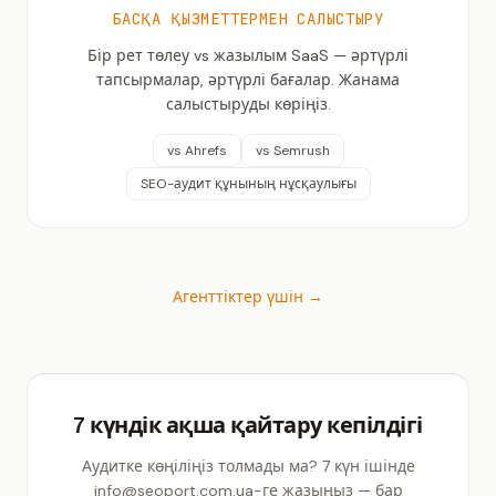
БАСҚА ҚЫЗМЕТТЕРМЕН САЛЫСТЫРУ
Бір рет төлеу vs жазылым SaaS — әртүрлі
тапсырмалар, әртүрлі бағалар. Жанама
салыстыруды көріңіз.
vs Ahrefs
vs Semrush
SEO-аудит құнының нұсқаулығы
Агенттіктер үшін →
7 күндік ақша қайтару кепілдігі
Аудитке көңіліңіз толмады ма? 7 күн ішінде
info@seoport.com.ua-ге жазыңыз — бар