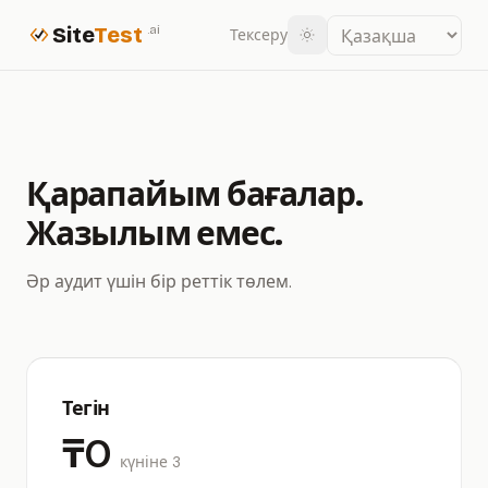
Site
Test
.ai
Тексеру
Қарапайым бағалар.
Жазылым емес.
Әр аудит үшін бір реттік төлем.
Тегін
₸0
күніне 3